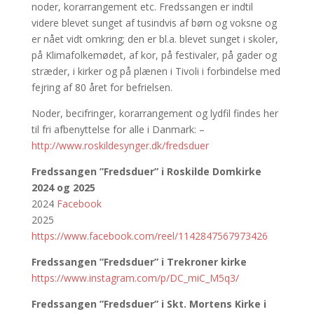
noder, korarrangement etc. Fredssangen er indtil
videre blevet sunget af tusindvis af børn og voksne og
er nået vidt omkring; den er bl.a. blevet sunget i skoler,
på Klimafolkemødet, af kor, på festivaler, på gader og
stræder, i kirker og på plænen i Tivoli i forbindelse med
fejring af 80 året for befrielsen.
Noder, becifringer, korarrangement og lydfil findes her
til fri afbenyttelse for alle i Danmark: –
http://www.roskildesynger.dk/fredsduer
Fredssangen ”Fredsduer” i Roskilde Domkirke
2024 og 2025
2024
Facebook
2025
https://www.facebook.com/reel/1142847567973426
Fredssangen ”Fredsduer” i Trekroner kirke
https://www.instagram.com/p/DC_miC_M5q3/
Fredssangen ”Fredsduer” i Skt. Mortens Kirke i