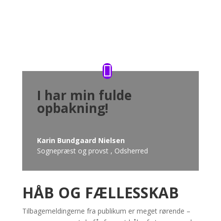
I har min fulde
opbakning!
Karin Bundgaard Nielsen
Sognepræst og provst
,
Odsherred
HÅB OG FÆLLESSKAB
Tilbagemeldingerne fra publikum er meget rørende –