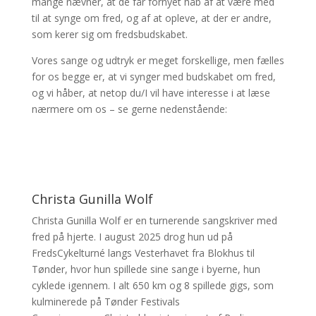
mange nævner, at de får fornyet håb af at være med
til at synge om fred, og af at opleve, at der er andre,
som kerer sig om fredsbudskabet.
Vores sange og udtryk er meget forskellige, men fælles
for os begge er, at vi synger med budskabet om fred,
og vi håber, at netop du/I vil have interesse i at læse
nærmere om os – se gerne nedenstående:
Christa Gunilla Wolf
Christa Gunilla Wolf er en turnerende sangskriver med
fred på hjerte. I august 2025 drog hun ud på
FredsCykelturné langs Vesterhavet fra Blokhus til
Tønder, hvor hun spillede sine sange i byerne, hun
cyklede igennem. I alt 650 km og 8 spillede gigs, som
kulminerede på Tønder Festivals