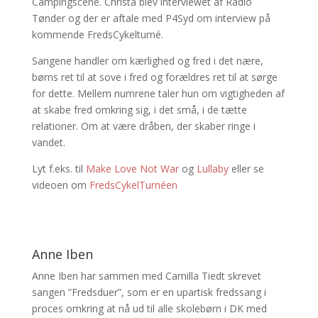
Campingscene. Christa blev interviewet af Radio
Tønder og der er aftale med P4Syd om interview på
kommende FredsCykelturné.
Sangene handler om kærlighed og fred i det nære,
børns ret til at sove i fred og forældres ret til at sørge
for dette. Mellem numrene taler hun om vigtigheden af
at skabe fred omkring sig, i det små, i de tætte
relationer. Om at være dråben, der skaber ringe i
vandet.
Lyt f.eks. til
Make Love Not War
og
Lullaby
eller se
videoen om
FredsCykelTurnéen
Anne Iben
Anne Iben har sammen med Camilla Tiedt skrevet
sangen ”Fredsduer”, som er en upartisk fredssang i
proces omkring at nå ud til alle skolebørn i DK med