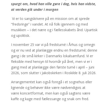
spurgt om, hvad han ville gøre i dag, hvis han vidste,
at verden gik under i morgen
Vi er to sangskrivere på en mission om at sprede
“fredsringe” i vandet. At nå folk igennem og med
musikken – i det nære og i fællesskabets ånd. Upartisk
og upolitisk.
I november 25 var vi på fredsturné i Århus og omegn
og er nu ved at planlægge endnu en fredsturné; denne
gang i de små kirker i Danmarks lokalsamfund. Vi er
fleksible med hensyn til hvornår på året, men vi er i
gang med at planlægge den første turné i april – juni
2026, som slutter i Jakobskirken i Roskilde 8. juli 2026.
Arrangementet kan også foregå i et sognehus eller
lignende og behøver ikke være nødvendigvis at
være koncertformat, men kan også sagtens være
kaffe og kage med fællessange og snak om fred.