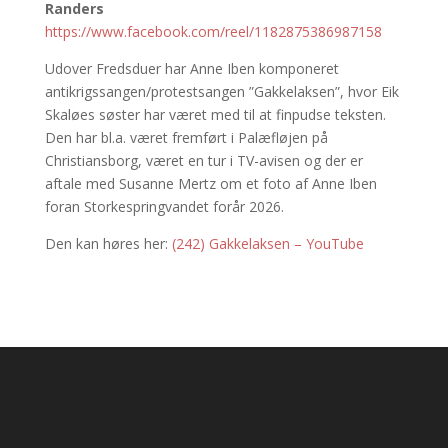
Randers
https://www.facebook.com/reel/1182875386987158
Udover Fredsduer har Anne Iben komponeret
antikrigssangen/protestsangen ”Gakkelaksen”, hvor Eik
Skaløes søster har været med til at finpudse teksten.
Den har bl.a. været fremført i Palæfløjen på
Christiansborg, været en tur i TV-avisen og der er
aftale med Susanne Mertz om et foto af Anne Iben
foran Storkespringvandet forår 2026.
Den kan høres her:
(242) Gakkelaksen – YouTube